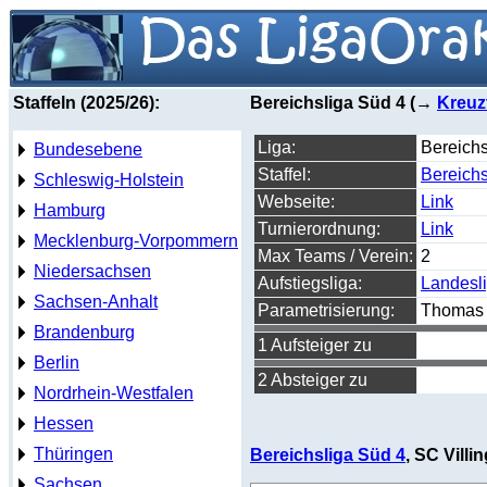
Staffeln (2025/26):
Bereichsliga Süd 4 (→
Kreuz
Liga:
Bereichs
Bundesebene
Staffel:
Bereichs
Schleswig-Holstein
Webseite:
Link
Hamburg
Turnierordnung:
Link
Mecklenburg-Vorpommern
Max Teams / Verein:
2
Niedersachsen
Aufstiegsliga:
Landesl
Sachsen-Anhalt
Parametrisierung:
Thomas 
Brandenburg
1 Aufsteiger zu
Berlin
2 Absteiger zu
Nordrhein-Westfalen
Hessen
Thüringen
Bereichsliga Süd 4
, SC Vill
Sachsen