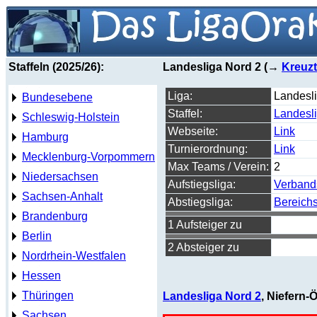
Staffeln (2025/26):
Landesliga Nord 2 (→
Kreuzt
Liga:
Landesl
Bundesebene
Staffel:
Landesl
Schleswig-Holstein
Webseite:
Link
Hamburg
Turnierordnung:
Link
Mecklenburg-Vorpommern
Max Teams / Verein:
2
Niedersachsen
Aufstiegsliga:
Verband
Sachsen-Anhalt
Abstiegsliga:
Bereichs
Brandenburg
1 Aufsteiger zu
Berlin
2 Absteiger zu
Nordrhein-Westfalen
Hessen
Thüringen
Landesliga Nord 2
, Niefern-
Sachsen