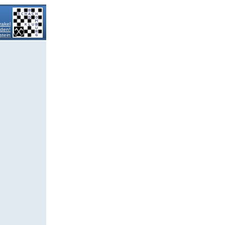
rakel
lden!
stein