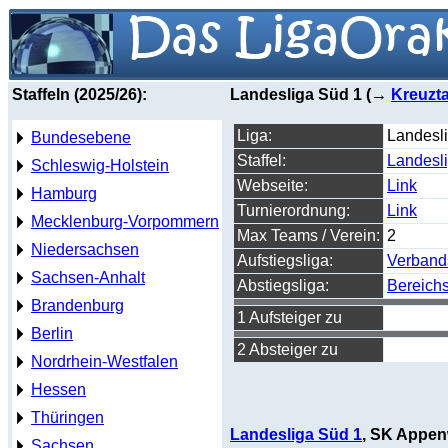
Staffeln (2025/26):
Landesliga Süd 1 (→
Kreuzta
Liga:
Landesl
Bundesebene
Staffel:
Landesl
Schleswig-Holstein
Webseite:
Link
Hamburg
Turnierordnung:
Link
Mecklenburg-Vorpommern
Max Teams / Verein:
2
Niedersachsen
Aufstiegsliga:
Verband
Sachsen-Anhalt
Abstiegsliga:
Bereichs
Brandenburg
1 Aufsteiger zu
Berlin
2 Absteiger zu
Nordrhein-Westfalen
Hessen
Thüringen
Landesliga Süd 1
, SK Appen
Sachsen