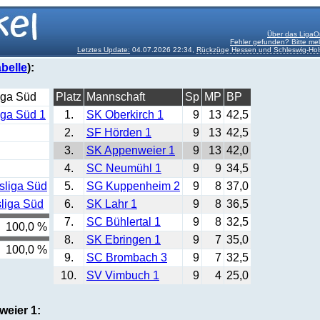
Über das LigaO
Fehler gefunden? Bitte me
Letztes Update:
04.07.2026 22:34,
Rückzüge Hessen und Schleswig-Hol
belle
):
iga Süd
Platz
Mannschaft
Sp
MP
BP
iga Süd 1
1.
SK Oberkirch 1
9
13
42,5
2.
SF Hörden 1
9
13
42,5
3.
SK Appenweier 1
9
13
42,0
4.
SC Neumühl 1
9
9
34,5
sliga Süd
5.
SG Kuppenheim 2
9
8
37,0
liga Süd
6.
SK Lahr 1
9
8
36,5
7.
SC Bühlertal 1
9
8
32,5
100,0 %
8.
SK Ebringen 1
9
7
35,0
100,0 %
9.
SC Brombach 3
9
7
32,5
10.
SV Vimbuch 1
9
4
25,0
weier 1: