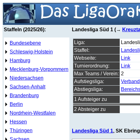
Staffeln (2025/26):
Landesliga Süd 1 (→
Kreuzta
Liga:
Landesl
Bundesebene
Staffel:
Landesl
Schleswig-Holstein
Webseite:
Link
Hamburg
Turnierordnung:
Link
Mecklenburg-Vorpommern
Max Teams / Verein:
2
Niedersachsen
Aufstiegsliga:
Verband
Sachsen-Anhalt
Abstiegsliga:
Bereichs
Brandenburg
1 Aufsteiger zu
Berlin
2 Absteiger zu
Nordrhein-Westfalen
Hessen
Thüringen
Landesliga Süd 1
, SK Ebring
Sachsen