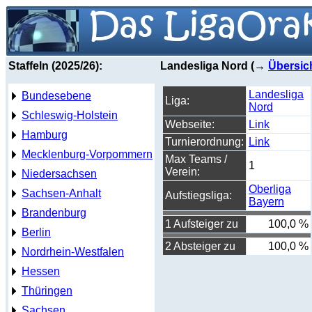
Staffeln (2025/26):
Landesliga Nord (→
Übersic
Landesliga
Bundesebene
Liga:
Nord
Schleswig-Holstein
Webseite:
Link
Hamburg
Turnierordnung:
Link
Mecklenburg-Vorpommern
Max Teams /
1
Verein:
Niedersachsen
Oberliga
Sachsen-Anhalt
Aufstiegsliga:
Bayern
Brandenburg
1 Aufsteiger zu
100,0 %
Berlin
2 Absteiger zu
100,0 %
Nordrhein-Westfalen
Hessen
Thüringen
Sachsen