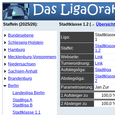
Staffeln (2025/26):
Stadtklasse 1.2 (→
Übersicht
Stadtklass
Bundesebene
Liga:
1
Schleswig-Holstein
Stadtklass
Staffel:
Hamburg
1.2
Mecklenburg-Vorpommern
Webseite:
Link
Turnierordnung:
Link
Niedersachsen
Aufstiegsliga:
Stadtliga
Sachsen-Anhalt
Stadtklass
Brandenburg
Abstiegsliga:
2
Berlin
Parametrisierung:
Jan Zur
Landesliga Berlin
1 Aufsteiger zu
100,0 
Stadtliga A
2 Absteiger zu
100,0 
Stadtliga B
Stadtklasse 1.1