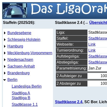
Staffeln (2025/26):
Stadtklasse 2.4 (→
Übersicht
Liga:
Stadtklass
Bundesebene
Staffel:
Stadtklass
Schleswig-Holstein
Webseite:
Link
Hamburg
Turnierordnung:
Link
Mecklenburg-Vorpommern
Aufstiegsliga:
Stadtklass
Niedersachsen
Abstiegsliga:
Stadtklass
Sachsen-Anhalt
Parametrisierung:
Jan Zur
Brandenburg
2 Aufsteiger zu
100
Berlin
2 Absteiger zu
100
Landesliga Berlin
Stadtliga A
Stadtliga B
Stadtklasse 2.4
, SC Bor. Lich
Stadtklasse 1.1