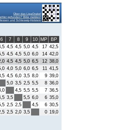
Über das LigaOrakel
ehler gefunden? Bitte melden!
essen und Schleswig-Holstein
6
7
8
9
10
MP
BP
4,5
4,5
4,5
5,0
4,5
17
42,5
5,5
4,5
4,5
5,0
6,0
14
42,0
2,0
4,5
4,5
5,0
6,5
12
38,0
5,0
4,0
5,0
6,0
6,5
11
41,5
3,5
4,5
6,0
3,5
8,0
9
39,0
5,0
3,5
2,5
5,5
8
36,0
3,0
4,5
5,5
5,5
7
36,5
4,5
3,5
5,5
6,0
6
35,0
5,5
2,5
2,5
4,5
6
30,5
2,5
2,5
2,0
3,5
0
19,0