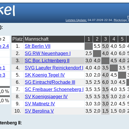
F
Letztes Update:
04.07.2026 22:34,
Rückzüge H
):
e 2
Platz
Mannschaft
1
2
3
4
5
e 2.4
1.
Sfr Berlin VII
5,5
5,0
4,0
5,0
2.
SG RW Neuenhagen I
2,5
4,0
4,0
6,0
3.
SC Bor. Lichtenberg II
3,0
4,0
4,5
4,0
e 1
4.
SVG Laeufer Reinickendorf I
4,0
4,0
3,5
3,5
e 3
5.
SK Koenig Tegel IV
3,0
2,0
4,0
4,5
6.
SG Eintracht/Rochade III
3,5
2,5
6,0
3,0
4,5
7.
SC Freibauer Schoeneberg I
3,5
3,5
3,5
4,0
3,5
,0 %
8.
SV Koenigsjaeger IV
3,5
3,5
3,5
3,0
2,0
,0 %
9.
SV Mattnetz IV
3,0
3,0
3,0
2,0
4,5
10.
SV Berolina V
3,5
2,0
1,5
1,5
0,0
tenberg II: