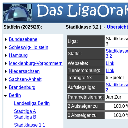
Staffeln (2025/26):
Stadtklasse 3.2 (→
Übersicht
Stadtklass
Bundesebene
Liga:
3
Schleswig-Holstein
Stadtklass
Staffel:
Hamburg
3.2
Mecklenburg-Vorpommern
Webseite:
Link
Turnierordnung:
Link
Niedersachsen
Teamgröße:
6 Spieler
Sachsen-Anhalt
Stadtklass
Brandenburg
Aufstiegsliga:
2
Berlin
Parametrisierung:
Jan Zur
Landesliga Berlin
2 Aufsteiger zu
100,0 
Stadtliga A
0 Absteiger zu
100,0 
Stadtliga B
Stadtklasse 1.1