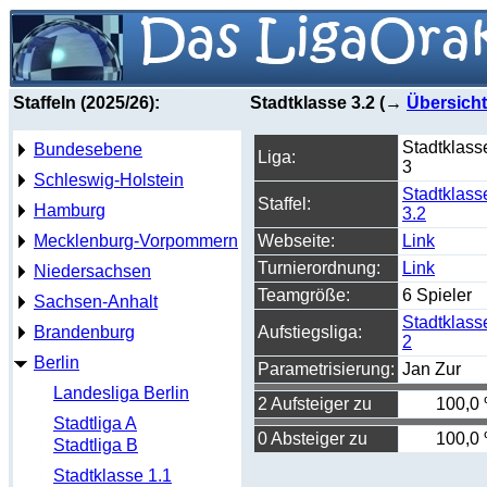
Staffeln (2025/26):
Stadtklasse 3.2 (→
Übersicht
Stadtklass
Bundesebene
Liga:
3
Schleswig-Holstein
Stadtklass
Staffel:
Hamburg
3.2
Mecklenburg-Vorpommern
Webseite:
Link
Turnierordnung:
Link
Niedersachsen
Teamgröße:
6 Spieler
Sachsen-Anhalt
Stadtklass
Brandenburg
Aufstiegsliga:
2
Berlin
Parametrisierung:
Jan Zur
Landesliga Berlin
2 Aufsteiger zu
100,0
Stadtliga A
0 Absteiger zu
100,0
Stadtliga B
Stadtklasse 1.1