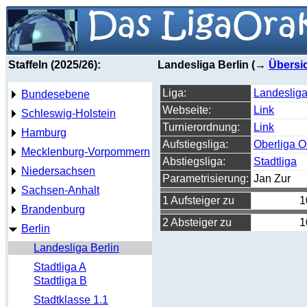
Staffeln (2025/26):
Landesliga Berlin (→
Übersi
Liga:
Landesliga
Bundesebene
Webseite:
Link
Schleswig-Holstein
Turnierordnung:
Link
Hamburg
Aufstiegsliga:
Oberliga O
Mecklenburg-Vorpommern
Abstiegsliga:
Stadtliga
Niedersachsen
Parametrisierung:
Jan Zur
Sachsen-Anhalt
1 Aufsteiger zu
1
Brandenburg
2 Absteiger zu
1
Berlin
Landesliga Berlin
Stadtliga A
Stadtliga B
Stadtklasse 1.1