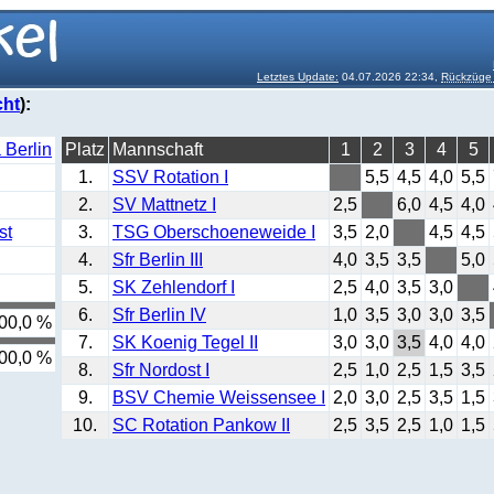
Letztes Update:
04.07.2026 22:34,
Rückzüge 
cht
):
 Berlin
Platz
Mannschaft
1
2
3
4
5
1.
SSV Rotation I
5,5
4,5
4,0
5,5
2.
SV Mattnetz I
2,5
6,0
4,5
4,0
st
3.
TSG Oberschoeneweide I
3,5
2,0
4,5
4,5
4.
Sfr Berlin III
4,0
3,5
3,5
5,0
5.
SK Zehlendorf I
2,5
4,0
3,5
3,0
6.
Sfr Berlin IV
1,0
3,5
3,0
3,0
3,5
00,0 %
7.
SK Koenig Tegel II
3,0
3,0
3,5
4,0
4,0
00,0 %
8.
Sfr Nordost I
2,5
1,0
2,5
1,5
3,5
9.
BSV Chemie Weissensee I
2,0
3,0
2,5
3,5
1,5
10.
SC Rotation Pankow II
2,5
3,5
2,5
1,0
1,5