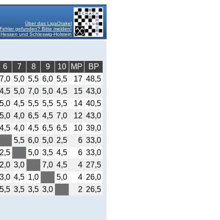
Über das LigaOrakel
Fehler gefunden? Bitte melden!
Hessen und Schleswig-Holstein
6
7
8
9
10
MP
BP
7,0
5,0
5,5
6,0
5,5
17
48,5
4,5
5,0
7,0
5,0
4,5
15
43,0
5,0
4,5
5,5
5,5
5,5
14
40,5
5,0
4,0
6,5
4,5
7,0
12
43,0
4,5
4,0
4,5
6,5
6,5
10
39,0
5,5
6,0
5,0
2,5
6
33,0
2,5
5,0
3,5
4,5
6
33,0
2,0
3,0
7,0
4,5
4
27,5
3,0
4,5
1,0
5,0
4
26,0
5,5
3,5
3,5
3,0
2
26,5