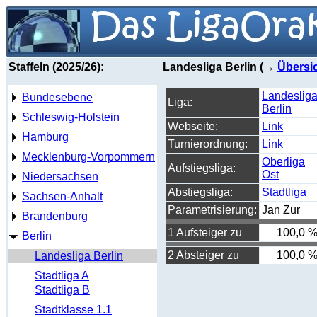
Staffeln (2025/26):
Landesliga Berlin (→
Übersi
Landeslig
Bundesebene
Liga:
Berlin
Schleswig-Holstein
Webseite:
Link
Hamburg
Turnierordnung:
Link
Mecklenburg-Vorpommern
Oberliga
Aufstiegsliga:
Ost
Niedersachsen
Abstiegsliga:
Stadtliga
Sachsen-Anhalt
Parametrisierung:
Jan Zur
Brandenburg
1 Aufsteiger zu
100,0 
Berlin
2 Absteiger zu
100,0 
Landesliga Berlin
Stadtliga A
Stadtliga B
Stadtklasse 1.1