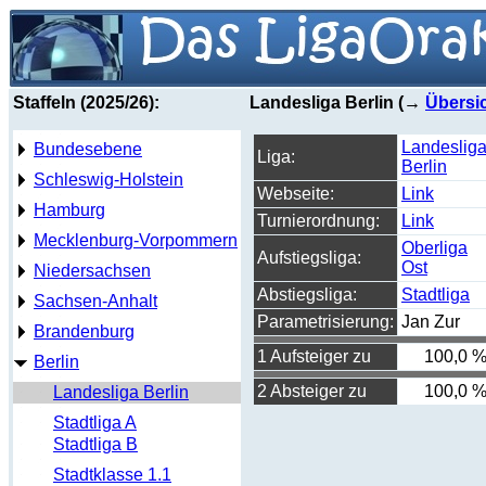
Staffeln (2025/26):
Landesliga Berlin (→
Übersi
Landeslig
Bundesebene
Liga:
Berlin
Schleswig-Holstein
Webseite:
Link
Hamburg
Turnierordnung:
Link
Mecklenburg-Vorpommern
Oberliga
Aufstiegsliga:
Ost
Niedersachsen
Abstiegsliga:
Stadtliga
Sachsen-Anhalt
Parametrisierung:
Jan Zur
Brandenburg
1 Aufsteiger zu
100,0 
Berlin
2 Absteiger zu
100,0 
Landesliga Berlin
Stadtliga A
Stadtliga B
Stadtklasse 1.1