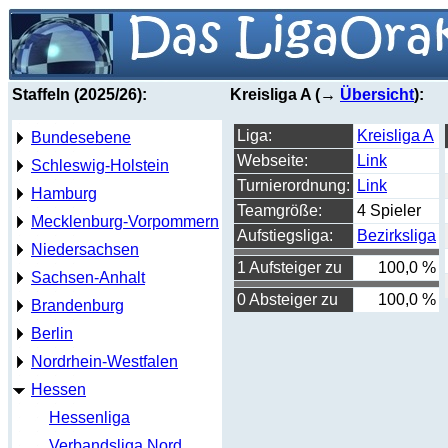
Staffeln (2025/26):
Kreisliga A (→
Übersicht
):
Liga:
Kreisliga A
Bundesebene
Webseite:
Link
Schleswig-Holstein
Turnierordnung:
Link
Hamburg
Teamgröße:
4 Spieler
Mecklenburg-Vorpommern
Aufstiegsliga:
Bezirksliga
Niedersachsen
1 Aufsteiger zu
100,0 %
Sachsen-Anhalt
0 Absteiger zu
100,0 %
Brandenburg
Berlin
Nordrhein-Westfalen
Hessen
Hessenliga
Verbandsliga Nord