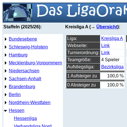
Staffeln (2025/26):
Kreisliga A (→
Übersicht
):
Liga:
Kreisliga A
Bundesebene
Webseite:
Link
Schleswig-Holstein
Turnierordnung:
Link
Hamburg
Teamgröße:
4 Spieler
Mecklenburg-Vorpommern
Aufstiegsliga:
Bezirksliga
Niedersachsen
1 Aufsteiger zu
100,0 %
Sachsen-Anhalt
0 Absteiger zu
100,0 %
Brandenburg
Berlin
Nordrhein-Westfalen
Hessen
Hessenliga
Verbandsliga Nord