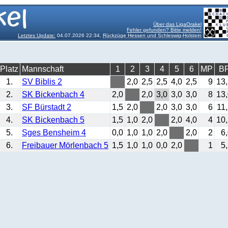
Über das LigaOrakel
Fehler gefunden? Bitte melden!
Letztes Update:
04.07.2026 22:34,
Rückzüge Hessen und Schleswig-Holstein
Platz
Mannschaft
1
2
3
4
5
6
MP
B
1.
SV Biblis 2
2,0
2,5
2,5
4,0
2,5
9
13
2.
SK Bickenbach 4
2,0
2,0
3,0
3,0
3,0
8
13
3.
SF Bürstadt 2
1,5
2,0
2,0
3,0
3,0
6
11
4.
SK Bickenbach 5
1,5
1,0
2,0
2,0
4,0
4
10
5.
Sges Bensheim 4
0,0
1,0
1,0
2,0
2,0
2
6
6.
Freibauer Mörlenbach 5
1,5
1,0
1,0
0,0
2,0
1
5