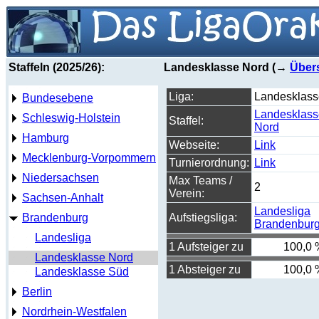
Staffeln (2025/26):
Landesklasse Nord (→
Über
Liga:
Landesklass
Bundesebene
Landesklass
Schleswig-Holstein
Staffel:
Nord
Hamburg
Webseite:
Link
Mecklenburg-Vorpommern
Turnierordnung:
Link
Niedersachsen
Max Teams /
2
Verein:
Sachsen-Anhalt
Landesliga
Brandenburg
Aufstiegsliga:
Brandenbur
Landesliga
1 Aufsteiger zu
100,0 
Landesklasse Nord
1 Absteiger zu
100,0 
Landesklasse Süd
Berlin
Nordrhein-Westfalen