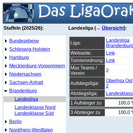
Staffeln (2025/26):
Landesliga (→
Übersicht
):
Landesliga
Bundesebene
Liga:
Brandenbur
Schleswig-Holstein
Webseite:
Link
Hamburg
Turnierordnung:
Link
Mecklenburg-Vorpommern
Max Teams /
2
Verein:
Niedersachsen
Oberliga Ost
Sachsen-Anhalt
Aufstiegsliga:
2
Brandenburg
Abstiegsliga:
Landesklass
Landesliga
1 Aufsteiger zu
100,0 
Landesklasse Nord
3 Absteiger zu
100,0 
Landesklasse Süd
Berlin
Nordrhein-Westfalen