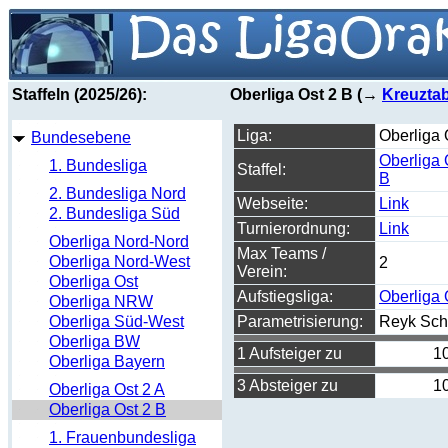
Staffeln (2025/26):
Oberliga Ost 2 B (→
Kreuztab
Liga:
Oberliga 
Bundesebene
Oberliga 
1. Bundesliga
Staffel:
B
2. Bundesliga Nord
Webseite:
Link
2. Bundesliga Süd
Turnierordnung:
Link
Oberliga Nord-Nord
Max Teams /
Oberliga Nord-West
2
Verein:
Oberliga Ost
Aufstiegsliga:
Oberliga 
Oberliga NRW
Oberliga Süd-West
Parametrisierung:
Reyk Sch
Oberliga BW
1 Aufsteiger zu
1
Oberliga Bayern
3 Absteiger zu
1
Oberliga Ost 2 A
Oberliga Ost 2 B
1. Frauenbundesliga