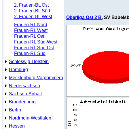
2. Frauen-BL Ost
2. Frauen-BL Süd
2. Frauen-BL West
Oberliga Ost 2 B
, SV Babelsb
Frauen-RL Nord
Frauen-RL West
Frauen-RL Ost
Frauen-RL Süd-West
Frauen-RL Süd-Ost
Frauen-RL Süd
Schleswig-Holstein
Hamburg
Mecklenburg-Vorpommern
Niedersachsen
Sachsen-Anhalt
Brandenburg
Berlin
Nordrhein-Westfalen
Hessen