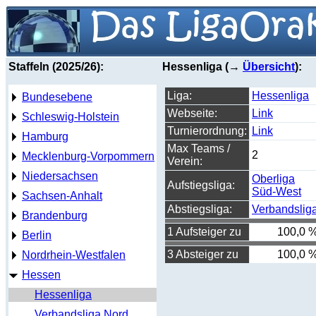
Staffeln (2025/26):
Hessenliga (→
Übersicht
):
Liga:
Hessenliga
Bundesebene
Webseite:
Link
Schleswig-Holstein
Turnierordnung:
Link
Hamburg
Max Teams /
2
Mecklenburg-Vorpommern
Verein:
Niedersachsen
Oberliga
Aufstiegsliga:
Süd-West
Sachsen-Anhalt
Abstiegsliga:
Verbandslig
Brandenburg
1 Aufsteiger zu
100,0 
Berlin
3 Absteiger zu
100,0 
Nordrhein-Westfalen
Hessen
Hessenliga
Verbandsliga Nord