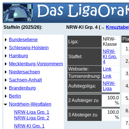
Staffeln (2025/26):
NRW-Kl Grp. 4 (→
Kreuztabel
NRW-
Pla
Bundesebene
Liga:
Klasse
Schleswig-Holstein
1
NRW-
Hamburg
Staffel:
Kl Grp.
2
4
Mecklenburg-Vorpommern
Webseite:
Link
Niedersachsen
3
Turnierordnung:
Link
Sachsen-Anhalt
NRW-
Aufstiegsliga:
4
Brandenburg
Liga
Berlin
100,0
5
2 Aufsteiger zu
%
Nordrhein-Westfalen
6
NRW-Liga Grp. 1
100,0
3 Absteiger zu
%
NRW-Liga Grp. 2
7
NRW-Kl Grp. 1