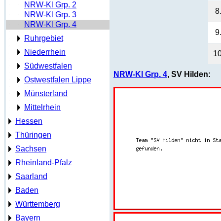
NRW-Kl Grp. 2
8
NRW-Kl Grp. 3
NRW-Kl Grp. 4
9
Ruhrgebiet
Niederrhein
10
Südwestfalen
NRW-Kl Grp. 4
, SV Hilden:
Ostwestfalen Lippe
Münsterland
Mittelrhein
Hessen
Thüringen
Sachsen
Rheinland-Pfalz
Saarland
Baden
Württemberg
Bayern