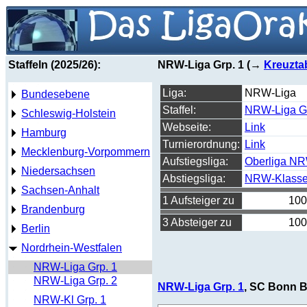
Staffeln (2025/26):
NRW-Liga Grp. 1 (→
Kreuzta
Liga:
NRW-Liga
Bundesebene
Staffel:
NRW-Liga Gr
Schleswig-Holstein
Webseite:
Link
Hamburg
Turnierordnung:
Link
Mecklenburg-Vorpommern
Aufstiegsliga:
Oberliga N
Niedersachsen
Abstiegsliga:
NRW-Klass
Sachsen-Anhalt
1 Aufsteiger zu
100
Brandenburg
3 Absteiger zu
100
Berlin
Nordrhein-Westfalen
NRW-Liga Grp. 1
NRW-Liga Grp. 2
NRW-Liga Grp. 1
, SC Bonn B
NRW-Kl Grp. 1