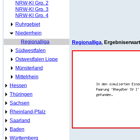
NRW-Kl Grp. 2
NRW-Kl Grp. 3
NRW-Kl Grp. 4
Ruhrgebiet
Niederrhein
Regionalliga
Regionalliga
, Ergebniserwar
Südwestfalen
Ostwestfalen Lippe
Münsterland
Mittelrhein
Hessen
Thüringen
Sachsen
Rheinland-Pfalz
Saarland
Baden
Württemberg