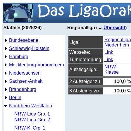
Staffeln (2025/26):
Regionalliga (→
Übersicht
):
Regionalliga
Bundesebene
Liga:
Niederrhein
Schleswig-Holstein
Webseite:
Link
Hamburg
Turnierordnung:
Link
Mecklenburg-Vorpommern
NRW-
Aufstiegsliga:
Klasse
Niedersachsen
Sachsen-Anhalt
2 Aufsteiger zu
100,0 %
Brandenburg
3 Absteiger zu
100,0 %
Berlin
Nordrhein-Westfalen
NRW-Liga Grp. 1
NRW-Liga Grp. 2
NRW-Kl Grp. 1