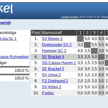
Letztes Update:
04.07.2026 22:34,
Rückz
sicht
):
zirksliga
Platz
Mannschaft
1
2
3
4
Liga Gr. 1
1.
SV Bönen 2
5,0
4,0
4,5
4
2.
Dortmunder SV 2
3,0
5,5
5,5
6
3.
Hammer SC 2
4,0
2,5
3,0
5
lasse Ruhrgebiet
4.
SF Brackel 4
3,5
2,5
5,0
2
dger
5.
SG Caissa Hamm 1
3,5
1,5
2,5
6,0
6.
SF Brackel 5
3,0
3,0
2,5
3,0
4
100,0 %
7.
SV Unna 2
3,5
1,0
2,0
4,0
3
100,0 %
8.
FS Dortmund 2
2,0
2,0
2,0
3,0
1
9.
SV Ahlen 2
2,5
5,0
3,0
1,0
2
10.
Freilos
0,0
0,0
0,0
0,0
0