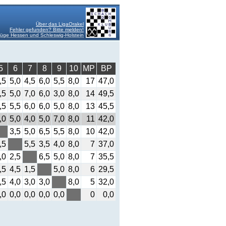
Über das LigaOrakel
Fehler gefunden? Bitte melden!
üge Hessen und Schleswig-Holstein
5
6
7
8
9
10
MP
BP
,5
5,0
4,5
6,0
5,5
8,0
17
47,0
,5
5,0
7,0
6,0
3,0
8,0
14
49,5
,5
5,5
6,0
6,0
5,0
8,0
13
45,5
,0
5,0
4,0
5,0
7,0
8,0
11
42,0
3,5
5,0
6,5
5,5
8,0
10
42,0
,5
5,5
3,5
4,0
8,0
7
37,0
,0
2,5
6,5
5,0
8,0
7
35,5
,5
4,5
1,5
5,0
8,0
6
29,5
,5
4,0
3,0
3,0
8,0
5
32,0
,0
0,0
0,0
0,0
0,0
0
0,0