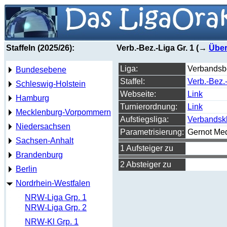
Staffeln (2025/26):
Verb.-Bez.-Liga Gr. 1 (→
Über
Liga:
Verbandsbe
Bundesebene
Staffel:
Verb.-Bez.-
Schleswig-Holstein
Webseite:
Link
Hamburg
Turnierordnung:
Link
Mecklenburg-Vorpommern
Aufstiegsliga:
Verbandsk
Niedersachsen
Parametrisierung:
Gernot Me
Sachsen-Anhalt
1 Aufsteiger zu
Brandenburg
2 Absteiger zu
Berlin
Nordrhein-Westfalen
NRW-Liga Grp. 1
NRW-Liga Grp. 2
NRW-Kl Grp. 1