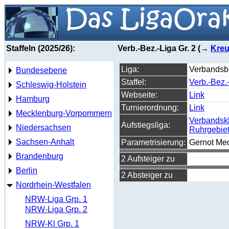
Staffeln (2025/26):
Verb.-Bez.-Liga Gr. 2 (→
Kreu
Liga:
Verbandsbe
Bundesebene
Staffel:
Verb.-Bez.-
Schleswig-Holstein
Webseite:
Link
Hamburg
Turnierordnung:
Link
Mecklenburg-Vorpommern
Verbandsk
Aufstiegsliga:
Niedersachsen
Ruhrgebie
Sachsen-Anhalt
Parametrisierung:
Gernot Me
Brandenburg
2 Aufsteiger zu
Berlin
2 Absteiger zu
Nordrhein-Westfalen
NRW-Liga Grp. 1
NRW-Liga Grp. 2
NRW-Kl Grp. 1