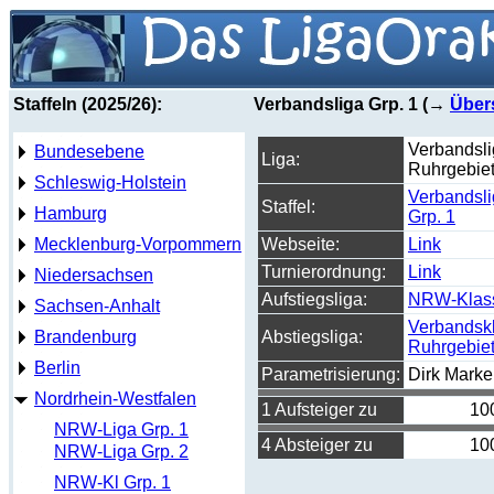
Staffeln (2025/26):
Verbandsliga Grp. 1 (→
Über
Verbandsl
Bundesebene
Liga:
Ruhrgebie
Schleswig-Holstein
Verbandsl
Staffel:
Hamburg
Grp. 1
Mecklenburg-Vorpommern
Webseite:
Link
Turnierordnung:
Link
Niedersachsen
Aufstiegsliga:
NRW-Klas
Sachsen-Anhalt
Verbandsk
Brandenburg
Abstiegsliga:
Ruhrgebie
Berlin
Parametrisierung:
Dirk Marke
Nordrhein-Westfalen
1 Aufsteiger zu
10
NRW-Liga Grp. 1
4 Absteiger zu
10
NRW-Liga Grp. 2
NRW-Kl Grp. 1