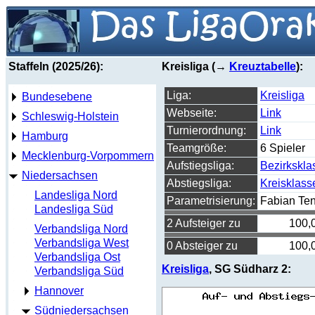
Staffeln (2025/26):
Kreisliga (→
Kreuztabelle
):
Liga:
Kreisliga
Bundesebene
Webseite:
Link
Schleswig-Holstein
Turnierordnung:
Link
Hamburg
Teamgröße:
6 Spieler
Mecklenburg-Vorpommern
Aufstiegsliga:
Bezirkskla
Niedersachsen
Abstiegsliga:
Kreisklass
Landesliga Nord
Parametrisierung:
Fabian Te
Landesliga Süd
2 Aufsteiger zu
100,
Verbandsliga Nord
Verbandsliga West
0 Absteiger zu
100,
Verbandsliga Ost
Kreisliga
, SG Südharz 2:
Verbandsliga Süd
Hannover
Südniedersachsen