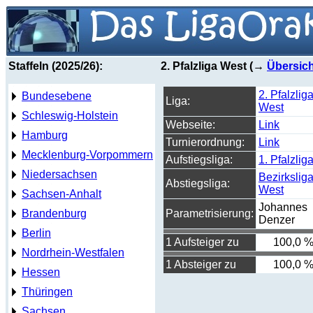
Staffeln (2025/26):
2. Pfalzliga West (→
Übersich
2. Pfalzlig
Bundesebene
Liga:
West
Schleswig-Holstein
Webseite:
Link
Hamburg
Turnierordnung:
Link
Mecklenburg-Vorpommern
Aufstiegsliga:
1. Pfalzlig
Niedersachsen
Bezirkslig
Abstiegsliga:
West
Sachsen-Anhalt
Johannes
Brandenburg
Parametrisierung:
Denzer
Berlin
1 Aufsteiger zu
100,0 
Nordrhein-Westfalen
1 Absteiger zu
100,0 
Hessen
Thüringen
Sachsen