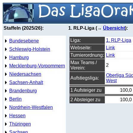
Staffeln (2025/26):
1. RLP-Liga (→
Übersicht
):
Liga:
1. RLP-Liga
Bundesebene
Webseite:
Link
Schleswig-Holstein
Turnierordnung:
Link
Hamburg
Max Teams /
2
Mecklenburg-Vorpommern
Verein:
Niedersachsen
Oberliga Sü
Aufstiegsliga:
West
Sachsen-Anhalt
1 Aufsteiger zu
100,0
Brandenburg
Berlin
2 Absteiger zu
100,0
Nordrhein-Westfalen
Hessen
Thüringen
Sachsen