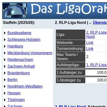
Staffeln (2025/26):
2. RLP-Liga Nord (→
Übersic
2. RLP-Liga
Bundesebene
Liga:
Nord
Schleswig-Holstein
Webseite:
Link
Hamburg
Turnierordnung:
Link
Mecklenburg-Vorpommern
Max Teams /
2
Verein:
Niedersachsen
Aufstiegsliga:
1. RLP-Liga
Sachsen-Anhalt
1 Aufsteiger zu
100,0
Brandenburg
Berlin
1 Absteiger zu
100,0
Nordrhein-Westfalen
Hessen
Thüringen
Sachsen
2. RLP-Liga Nord
, Schweich-