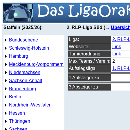
Staffeln (2025/26):
2. RLP-Liga Süd (→
Übersich
Liga:
2. RLP-
Bundesebene
Webseite:
Link
Schleswig-Holstein
Turnierordnung:
Link
Hamburg
Max Teams / Verein:
2
Mecklenburg-Vorpommern
Aufstiegsliga:
1. RLP-
Niedersachsen
1 Aufsteiger zu
Sachsen-Anhalt
3 Absteiger zu
Brandenburg
Berlin
Nordrhein-Westfalen
Hessen
Thüringen
Sachsen