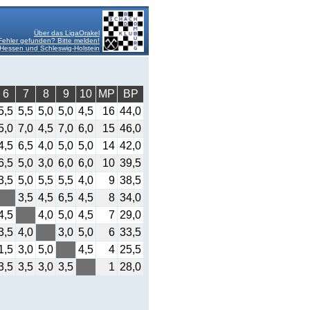
Über das LigaOrakel
Fehler gefunden? Bitte melden!
Hessen und Schleswig-Holstein
6
7
8
9
10
MP
BP
5,5
5,5
5,0
5,0
4,5
16
44,0
5,0
7,0
4,5
7,0
6,0
15
46,0
4,5
6,5
4,0
5,0
5,0
14
42,0
6,5
5,0
3,0
6,0
6,0
10
39,5
3,5
5,0
5,5
5,5
4,0
9
38,5
3,5
4,5
6,5
4,5
8
34,0
4,5
4,0
5,0
4,5
7
29,0
3,5
4,0
3,0
5,0
6
33,5
1,5
3,0
5,0
4,5
4
25,5
3,5
3,5
3,0
3,5
1
28,0