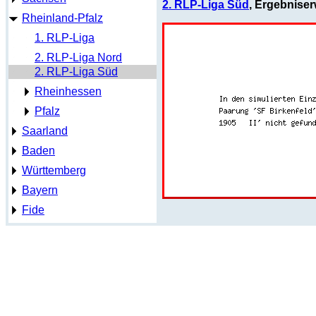
2. RLP-Liga Süd
, Ergebniser
Rheinland-Pfalz
1. RLP-Liga
2. RLP-Liga Nord
2. RLP-Liga Süd
Rheinhessen
Pfalz
Saarland
Baden
Württemberg
Bayern
Fide