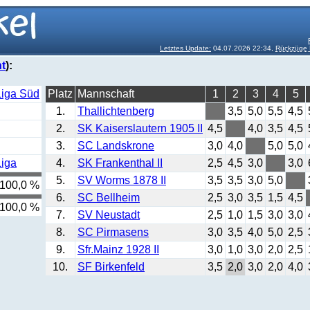
Letztes Update:
04.07.2026 22:34,
Rückzüge 
t
):
Liga Süd
Platz
Mannschaft
1
2
3
4
5
1.
Thallichtenberg
3,5
5,0
5,5
4,5
2.
SK Kaiserslautern 1905 II
4,5
4,0
3,5
4,5
3.
SC Landskrone
3,0
4,0
5,0
5,0
Liga
4.
SK Frankenthal II
2,5
4,5
3,0
3,0
5.
SV Worms 1878 II
3,5
3,5
3,0
5,0
100,0 %
6.
SC Bellheim
2,5
3,0
3,5
1,5
4,5
100,0 %
7.
SV Neustadt
2,5
1,0
1,5
3,0
3,0
8.
SC Pirmasens
3,0
3,5
4,0
5,0
2,5
9.
Sfr.Mainz 1928 II
3,0
1,0
3,0
2,0
2,5
10.
SF Birkenfeld
3,5
2,0
3,0
2,0
4,0