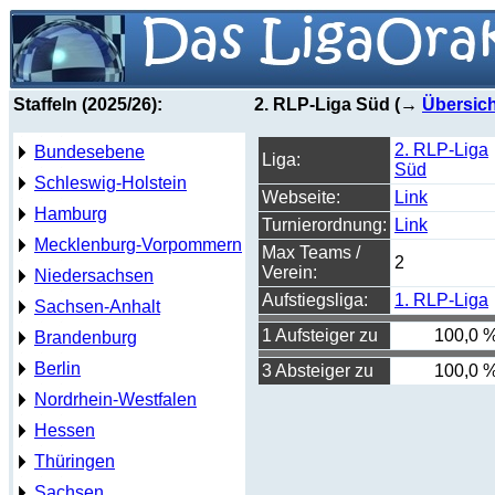
Staffeln (2025/26):
2. RLP-Liga Süd (→
Übersich
2. RLP-Liga
Bundesebene
Liga:
Süd
Schleswig-Holstein
Webseite:
Link
Hamburg
Turnierordnung:
Link
Mecklenburg-Vorpommern
Max Teams /
2
Verein:
Niedersachsen
Aufstiegsliga:
1. RLP-Liga
Sachsen-Anhalt
1 Aufsteiger zu
100,0 
Brandenburg
Berlin
3 Absteiger zu
100,0 
Nordrhein-Westfalen
Hessen
Thüringen
Sachsen