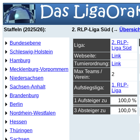
Staffeln (2025/26):
2. RLP-Liga Süd (→
Übersich
2. RLP-
Bundesebene
Liga:
Liga Süd
Schleswig-Holstein
Webseite:
Link
Hamburg
Turnierordnung:
Link
Mecklenburg-Vorpommern
Max Teams /
2
Verein:
Niedersachsen
1. RLP-
Sachsen-Anhalt
Aufstiegsliga:
Liga
Brandenburg
1 Aufsteiger zu
100,0 %
Berlin
3 Absteiger zu
100,0 %
Nordrhein-Westfalen
Hessen
Thüringen
Sachsen