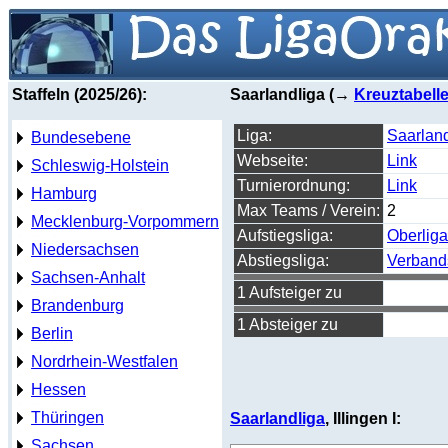
Staffeln (2025/26):
Saarlandliga (→
Kreuztabell
Liga:
Saarland
Bundesebene
Webseite:
Link
Schleswig-Holstein
Turnierordnung:
Link
Hamburg
Max Teams / Verein:
2
Mecklenburg-Vorpommern
Aufstiegsliga:
Oberlig
Niedersachsen
Abstiegsliga:
Verband
Sachsen-Anhalt
1 Aufsteiger zu
Brandenburg
1 Absteiger zu
Berlin
Nordrhein-Westfalen
Hessen
Thüringen
Saarlandliga
, Illingen I:
Sachsen