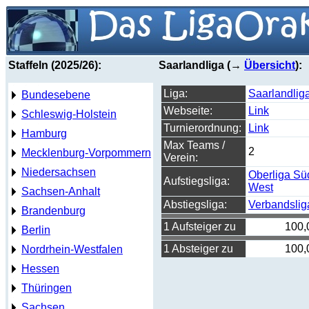
Staffeln (2025/26):
Saarlandliga (→
Übersicht
):
Liga:
Saarlandlig
Bundesebene
Webseite:
Link
Schleswig-Holstein
Turnierordnung:
Link
Hamburg
Max Teams /
2
Mecklenburg-Vorpommern
Verein:
Niedersachsen
Oberliga Sü
Aufstiegsliga:
West
Sachsen-Anhalt
Abstiegsliga:
Verbandslig
Brandenburg
1 Aufsteiger zu
100,
Berlin
1 Absteiger zu
100,
Nordrhein-Westfalen
Hessen
Thüringen
Sachsen