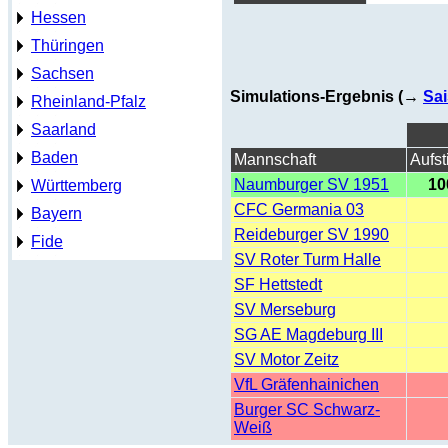
Hessen
Thüringen
Sachsen
Simulations-Ergebnis (→
Sai
Rheinland-Pfalz
Saarland
Baden
Mannschaft
Aufst
Naumburger SV 1951
10
Württemberg
CFC Germania 03
Bayern
Reideburger SV 1990
Fide
SV Roter Turm Halle
SF Hettstedt
SV Merseburg
SG AE Magdeburg III
SV Motor Zeitz
VfL Gräfenhainichen
Burger SC Schwarz-
Weiß