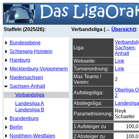
Staffeln (2025/26):
Verbandsliga (→
Übersicht
):
Verbandsl
Bundesebene
Liga:
Sachsen-
Schleswig-Holstein
Anhalt
Hamburg
Webseite:
Link
Mecklenburg-Vorpommern
Turnierordnung:
Link
Max Teams /
Niedersachsen
2
Verein:
Sachsen-Anhalt
Oberliga O
Aufstiegsliga:
Verbandsliga
2
Abstiegsliga:
Landeslig
Landesliga A
Landesliga B
Reyk
Parametrisierung:
Schaefer
Brandenburg
1 Aufsteiger zu
100,0
Berlin
Nordrhein-Westfalen
2 Absteiger zu
100,0