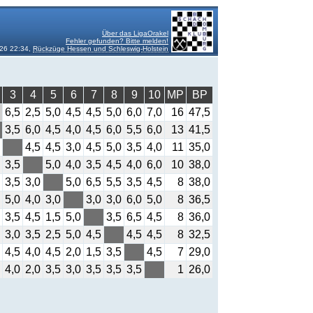
Über das LigaOrakel
Fehler gefunden? Bitte melden!
26 22:34,
Rückzüge Hessen und Schleswig-Holstein
3
4
5
6
7
8
9
10
MP
BP
6,5
2,5
5,0
4,5
4,5
5,0
6,0
7,0
16
47,5
3,5
6,0
4,5
4,0
4,5
6,0
5,5
6,0
13
41,5
4,5
4,5
3,0
4,5
5,0
3,5
4,0
11
35,0
3,5
5,0
4,0
3,5
4,5
4,0
6,0
10
38,0
3,5
3,0
5,0
6,5
5,5
3,5
4,5
8
38,0
5,0
4,0
3,0
3,0
3,0
6,0
5,0
8
36,5
3,5
4,5
1,5
5,0
3,5
6,5
4,5
8
36,0
3,0
3,5
2,5
5,0
4,5
4,5
4,5
8
32,5
4,5
4,0
4,5
2,0
1,5
3,5
4,5
7
29,0
4,0
2,0
3,5
3,0
3,5
3,5
3,5
1
26,0