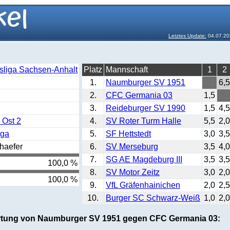
Letztes Update:
04.07.20
sliga Sachsen-Anhalt
Platz
Mannschaft
1
2
1.
Naumburger SV 1951
6,5
2.
CFC Germania 03
1,5
3.
Reideburger SV 1990
1,5
4,5
 Ost 2
4.
SV Roter Turm Halle
5,5
2,0
iga
5.
SF Hettstedt
3,0
3,5
haefer
6.
SV Merseburg
3,5
4,0
7.
SG AE Magdeburg III
3,5
3,5
100,0 %
8.
SV Motor Zeitz
3,0
2,0
100,0 %
9.
VfL Gräfenhainichen
2,0
2,5
10.
Burger SC Schwarz-Weiß
1,0
2,0
rtung von Naumburger SV 1951 gegen CFC Germania 03: