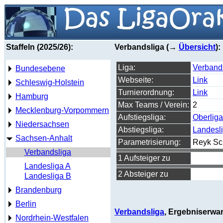
Staffeln (2025/26):
Verbandsliga (→
Übersicht
):
Liga:
Verband
Bundesebene
Webseite:
Link
Schleswig-Holstein
Turnierordnung:
Link
Hamburg
Max Teams / Verein:
2
Mecklenburg-Vorpommern
Aufstiegsliga:
Oberliga
Niedersachsen
Abstiegsliga:
Landesl
Sachsen-Anhalt
Parametrisierung:
Reyk Sc
Verbandsliga
1 Aufsteiger zu
Landesliga A
2 Absteiger zu
Landesliga B
Brandenburg
Berlin
Verbandsliga
, Ergebniserwa
Nordrhein-Westfalen