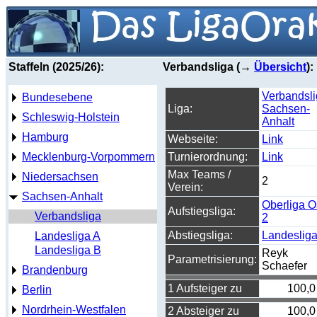
Staffeln (2025/26):
Verbandsliga (→
Übersicht
):
Verbandsl
Bundesebene
Liga:
Sachsen-
Schleswig-Holstein
Anhalt
Hamburg
Webseite:
Link
Mecklenburg-Vorpommern
Turnierordnung:
Link
Max Teams /
Niedersachsen
2
Verein:
Sachsen-Anhalt
Oberliga O
Aufstiegsliga:
Verbandsliga
2
Abstiegsliga:
Landeslig
Landesliga A
Landesliga B
Reyk
Parametrisierung:
Schaefer
Brandenburg
1 Aufsteiger zu
100,0
Berlin
Nordrhein-Westfalen
2 Absteiger zu
100,0