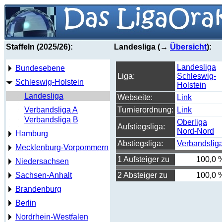
Staffeln (2025/26):
Landesliga (→
Übersicht
):
Landesliga
Bundesebene
Liga:
Schleswig-
Schleswig-Holstein
Holstein
Landesliga
Webseite:
Link
Verbandsliga A
Turnierordnung:
Link
Verbandsliga B
Oberliga
Aufstiegsliga:
Nord-Nord
Hamburg
Abstiegsliga:
Verbandslig
Mecklenburg-Vorpommern
1 Aufsteiger zu
100,0 
Niedersachsen
Sachsen-Anhalt
2 Absteiger zu
100,0 
Brandenburg
Berlin
Nordrhein-Westfalen