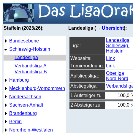
Staffeln (2025/26):
Landesliga (→
Übersicht
):
Landesliga
Bundesebene
Liga:
Schleswig-
Schleswig-Holstein
Holstein
Landesliga
Webseite:
Link
Verbandsliga A
Turnierordnung:
Link
Verbandsliga B
Oberliga
Aufstiegsliga:
Nord-Nord
Hamburg
Abstiegsliga:
Verbandslig
Mecklenburg-Vorpommern
1 Aufsteiger zu
100,0 
Niedersachsen
Sachsen-Anhalt
2 Absteiger zu
100,0 
Brandenburg
Berlin
Nordrhein-Westfalen