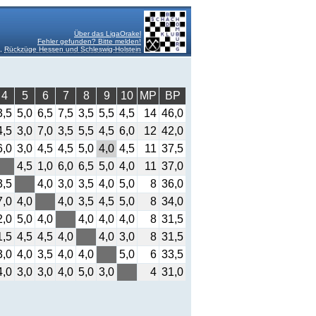
Über das LigaOrakel
Fehler gefunden? Bitte melden!
4,
Rückzüge Hessen und Schleswig-Holstein
4
5
6
7
8
9
10
MP
BP
3,5
5,0
6,5
7,5
3,5
5,5
4,5
14
46,0
4,5
3,0
7,0
3,5
5,5
4,5
6,0
12
42,0
6,0
3,0
4,5
4,5
5,0
4,0
4,5
11
37,5
4,5
1,0
6,0
6,5
5,0
4,0
11
37,0
3,5
4,0
3,0
3,5
4,0
5,0
8
36,0
7,0
4,0
4,0
3,5
4,5
5,0
8
34,0
2,0
5,0
4,0
4,0
4,0
4,0
8
31,5
1,5
4,5
4,5
4,0
4,0
3,0
8
31,5
3,0
4,0
3,5
4,0
4,0
5,0
6
33,5
4,0
3,0
3,0
4,0
5,0
3,0
4
31,0