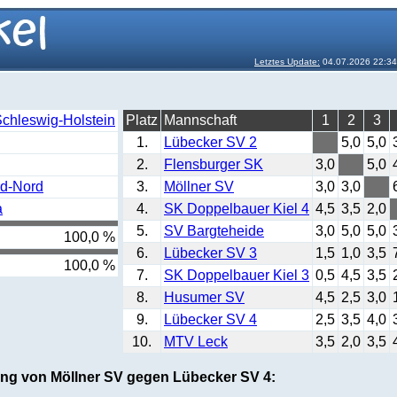
Letztes Update:
04.07.2026 22:3
Schleswig-Holstein
Platz
Mannschaft
1
2
3
1.
Lübecker SV 2
5,0
5,0
2.
Flensburger SK
3,0
5,0
rd-Nord
3.
Möllner SV
3,0
3,0
a
4.
SK Doppelbauer Kiel 4
4,5
3,5
2,0
5.
SV Bargteheide
3,0
5,0
5,0
100,0 %
6.
Lübecker SV 3
1,5
1,0
3,5
100,0 %
7.
SK Doppelbauer Kiel 3
0,5
4,5
3,5
8.
Husumer SV
4,5
2,5
3,0
9.
Lübecker SV 4
2,5
3,5
4,0
10.
MTV Leck
3,5
2,0
3,5
ung von Möllner SV gegen Lübecker SV 4: