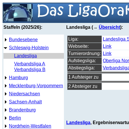
Staffeln (2025/26):
Landesliga (→
Übersicht
):
Liga:
Landesliga 
Bundesebene
Webseite:
Link
Schleswig-Holstein
Turnierordnung:
Link
Landesliga
Aufstiegsliga:
Oberliga No
Verbandsliga A
Abstiegsliga:
Verbandslig
Verbandsliga B
1 Aufsteiger zu
Hamburg
Mecklenburg-Vorpommern
2 Absteiger zu
Niedersachsen
Sachsen-Anhalt
Brandenburg
Berlin
Landesliga
, Ergebniserwart
Nordrhein-Westfalen