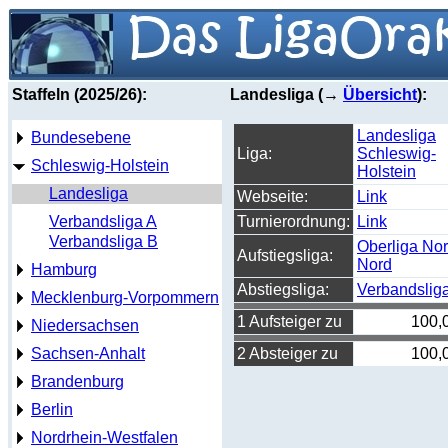
Staffeln (2025/26):
Landesliga (→
Übersicht
):
Landesliga
Bundesebene
Liga:
Schleswig-
Schleswig-Holstein
Holstein
Landesliga
Webseite:
Link
Verbandsliga A
Turnierordnung:
Link
Verbandsliga B
Oberliga Nor
Aufstiegsliga:
Nord
Hamburg
Abstiegsliga:
Verbandslig
Mecklenburg-Vorpommern
1 Aufsteiger zu
100,
Niedersachsen
Sachsen-Anhalt
2 Absteiger zu
100,
Brandenburg
Berlin
Nordrhein-Westfalen