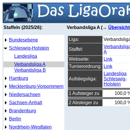
Staffeln (2025/26):
Verbandsliga A (→
Übersicht
Liga:
Verbandslig
Bundesebene
Verbandslig
Schleswig-Holstein
Staffel:
A
Landesliga
Webseite:
Link
Verbandsliga A
Turnierordnung:
Link
Verbandsliga B
Landesliga
Hamburg
Aufstiegsliga:
Schleswig-
Holstein
Mecklenburg-Vorpommern
1 Aufsteiger zu
100,0 
Niedersachsen
Sachsen-Anhalt
2 Absteiger zu
100,0 
Brandenburg
Berlin
Nordrhein-Westfalen