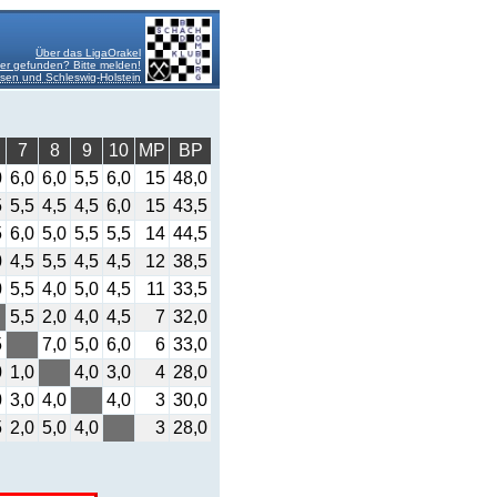
Über das LigaOrakel
er gefunden? Bitte melden!
en und Schleswig-Holstein
7
8
9
10
MP
BP
0
6,0
6,0
5,5
6,0
15
48,0
5
5,5
4,5
4,5
6,0
15
43,5
5
6,0
5,0
5,5
5,5
14
44,5
0
4,5
5,5
4,5
4,5
12
38,5
0
5,5
4,0
5,0
4,5
11
33,5
5,5
2,0
4,0
4,5
7
32,0
5
7,0
5,0
6,0
6
33,0
0
1,0
4,0
3,0
4
28,0
0
3,0
4,0
4,0
3
30,0
5
2,0
5,0
4,0
3
28,0