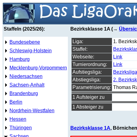
Staffeln (2025/26):
Bezirksklasse 1A (→
Übersic
Liga:
1. Bezirks
Bundesebene
Staffel:
Bezirkskla
Schleswig-Holstein
Webseite:
Link
Hamburg
Turnierordnung:
Link
Mecklenburg-Vorpommern
Aufstiegsliga:
Bezirkslig
Niedersachsen
Abstiegsliga:
2. Bezirks
Sachsen-Anhalt
Parametrisierung:
Thomas R
Brandenburg
1 Aufsteiger zu
Berlin
1 Absteiger zu
Nordrhein-Westfalen
Hessen
Thüringen
Bezirksklasse 1A
, Börnichen
Sachsen