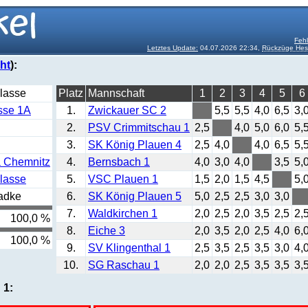
Fehl
Letztes Update:
04.07.2026 22:34,
Rückzüge Hess
ht
):
klasse
Platz
Mannschaft
1
2
3
4
5
6
sse 1A
1.
Zwickauer SC 2
5,5
5,5
4,0
6,5
3,
2.
PSV Crimmitschau 1
2,5
4,0
5,0
6,0
5,
3.
SK König Plauen 4
2,5
4,0
4,0
6,5
5,
a Chemnitz
4.
Bernsbach 1
4,0
3,0
4,0
3,5
5,
klasse
5.
VSC Plauen 1
1,5
2,0
1,5
4,5
5,
adke
6.
SK König Plauen 5
5,0
2,5
2,5
3,0
3,0
7.
Waldkirchen 1
2,0
2,5
2,0
3,5
2,5
2,
100,0 %
8.
Eiche 3
2,0
3,5
2,0
2,5
4,0
6,
100,0 %
9.
SV Klingenthal 1
2,5
3,5
2,5
3,5
3,0
4,
10.
SG Raschau 1
2,0
2,0
2,5
3,5
3,5
3,
 1: