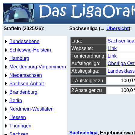
Staffeln (2025/26):
Sachsenliga (→
Übersicht
):
Liga:
Sachsenliga
Bundesebene
Webseite:
Link
Schleswig-Holstein
Turnierordnung:
Link
Hamburg
Aufstiegsliga:
Oberliga Ost
Mecklenburg-Vorpommern
Abstiegsliga:
Landesklass
Niedersachsen
1 Aufsteiger zu
100,0
Sachsen-Anhalt
2 Absteiger zu
100,0
Brandenburg
Berlin
Nordrhein-Westfalen
Hessen
Thüringen
Sachsenliga
, Ergebniserwa
Sachsen