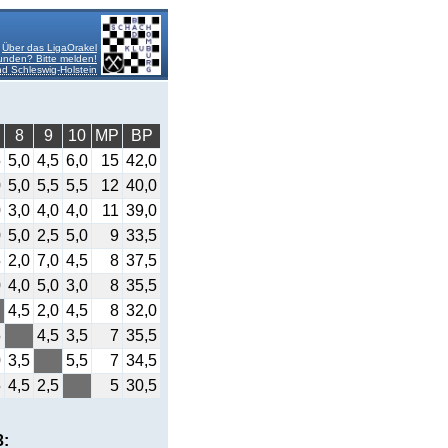
Über das LigaOrakel
unden? Bitte melden!
 Schleswig-Holstein
8
9
10
MP
BP
5
5,0
4,5
6,0
15
42,0
0
5,0
5,5
5,5
12
40,0
0
3,0
4,0
4,0
11
39,0
0
5,0
2,5
5,0
9
33,5
5
2,0
7,0
4,5
8
37,5
0
4,0
5,0
3,0
8
35,5
4,5
2,0
4,5
8
32,0
5
4,5
3,5
7
35,5
0
3,5
5,5
7
34,5
5
4,5
2,5
5
30,5
3: