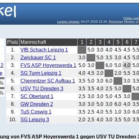
Fehler gef
Letztes Update:
04.07.2026 22:34,
Rückzüge Hessen und
Platz
Mannschaft
1
2
3
4
5
6
7
1.
VfB Schach Leipzig 1
5,0
3,0
4,0
4,5
4,5
5,
2.
Zwickauer SC 1
3,0
5,0
3,5
3,0
4,5
5,
 2
3.
FVS ASP Hoyerswerda 1
5,0
3,0
6,0
5,0
4,0
5,
e
4.
SG Turm Leipzig 1
4,0
4,5
2,0
2,0
5,5
3,
5.
Chemnitzer SC Aufbau 1
3,5
5,0
3,0
6,0
3,0
3,
 %
6.
USV TU Dresden 3
3,5
3,5
4,0
2,5
5,0
5,
 %
7.
SC Oberland 1
2,5
3,0
3,0
5,0
4,5
3,0
8.
GW Dresden 2
3,0
3,0
5,0
3,0
6,0
4,0
3,
9.
TuS Coswig 1
3,5
2,5
4,0
5,5
1,0
3,0
6,
10.
SG Leipzig 3
2,0
2,5
4,0
3,0
3,5
5,0
3,
rtung von FVS ASP Hoyerswerda 1 gegen USV TU Dresden 