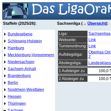
Staffeln (2025/26):
Sachsenliga (→
Übersicht
):
Liga:
Sachsenliga
Bundesebene
Webseite:
Link
Schleswig-Holstein
Turnierordnung:
Link
Hamburg
Oberliga Ost
Aufstiegsliga:
Mecklenburg-Vorpommern
2
Niedersachsen
Abstiegsliga:
Landesklass
Sachsen-Anhalt
1 Aufsteiger zu
100,0 
Brandenburg
2 Absteiger zu
100,0 
Berlin
Nordrhein-Westfalen
Hessen
Thüringen
Sachsen