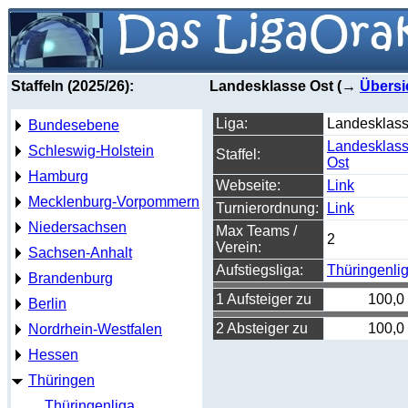
Staffeln (2025/26):
Landesklasse Ost (→
Übersi
Liga:
Landesklas
Bundesebene
Landesklas
Schleswig-Holstein
Staffel:
Ost
Hamburg
Webseite:
Link
Mecklenburg-Vorpommern
Turnierordnung:
Link
Niedersachsen
Max Teams /
2
Verein:
Sachsen-Anhalt
Aufstiegsliga:
Thüringenli
Brandenburg
1 Aufsteiger zu
100,0
Berlin
2 Absteiger zu
100,0
Nordrhein-Westfalen
Hessen
Thüringen
Thüringenliga