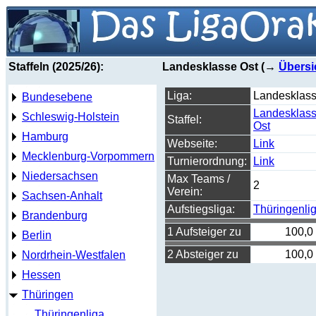
Staffeln (2025/26):
Landesklasse Ost (→
Übersi
Liga:
Landesklas
Bundesebene
Landesklas
Schleswig-Holstein
Staffel:
Ost
Hamburg
Webseite:
Link
Mecklenburg-Vorpommern
Turnierordnung:
Link
Niedersachsen
Max Teams /
2
Verein:
Sachsen-Anhalt
Aufstiegsliga:
Thüringenli
Brandenburg
1 Aufsteiger zu
100,0
Berlin
2 Absteiger zu
100,0
Nordrhein-Westfalen
Hessen
Thüringen
Thüringenliga