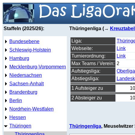
Staffeln (2025/26):
Thüringenliga (→
Kreuztabel
Liga:
Thüringe
Bundesebene
Webseite:
Link
Schleswig-Holstein
Turnierordnung:
Link
Hamburg
Max Teams / Verein:
2
Mecklenburg-Vorpommern
Aufstiegsliga:
Oberliga
Niedersachsen
Abstiegsliga:
Landesk
Sachsen-Anhalt
1 Aufsteiger zu
10
Brandenburg
2 Absteiger zu
10
Berlin
Nordrhein-Westfalen
Hessen
Thüringen
Thüringenliga
, Meuselwitzer
Thüringenliga