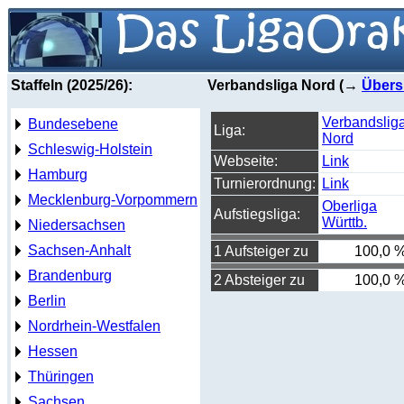
Staffeln (2025/26):
Verbandsliga Nord (→
Übers
Verbandslig
Bundesebene
Liga:
Nord
Schleswig-Holstein
Webseite:
Link
Hamburg
Turnierordnung:
Link
Mecklenburg-Vorpommern
Oberliga
Aufstiegsliga:
Württb.
Niedersachsen
Sachsen-Anhalt
1 Aufsteiger zu
100,0 
Brandenburg
2 Absteiger zu
100,0 
Berlin
Nordrhein-Westfalen
Hessen
Thüringen
Sachsen