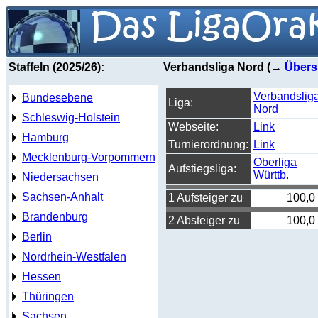
Staffeln (2025/26):
Verbandsliga Nord (→
Übers
Verbandslig
Bundesebene
Liga:
Nord
Schleswig-Holstein
Webseite:
Link
Hamburg
Turnierordnung:
Link
Mecklenburg-Vorpommern
Oberliga
Aufstiegsliga:
Württb.
Niedersachsen
Sachsen-Anhalt
1 Aufsteiger zu
100,0
Brandenburg
2 Absteiger zu
100,0
Berlin
Nordrhein-Westfalen
Hessen
Thüringen
Sachsen