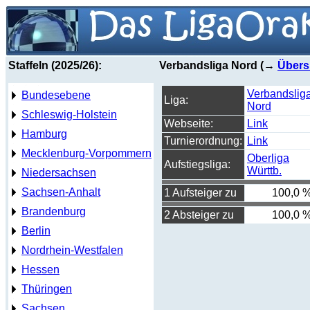
Staffeln (2025/26):
Verbandsliga Nord (→
Übers
Verbandslig
Bundesebene
Liga:
Nord
Schleswig-Holstein
Webseite:
Link
Hamburg
Turnierordnung:
Link
Mecklenburg-Vorpommern
Oberliga
Aufstiegsliga:
Württb.
Niedersachsen
Sachsen-Anhalt
1 Aufsteiger zu
100,0 
Brandenburg
2 Absteiger zu
100,0 
Berlin
Nordrhein-Westfalen
Hessen
Thüringen
Sachsen